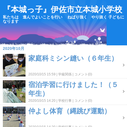
『本城っ子』伊佐市立本城小学校
私たちは 進んでよいことを行い ねばり強く やり抜く 子どもに
なります
2020年10月
家庭科ミシン縫い（６年生）
2020/10/15 15:59
学級関係
コメント(0)
宿泊学習に行けました！（５
年生）
2020/10/15 14:20
学校行事
コメント(0)
仲よし体育（縄跳び運動）