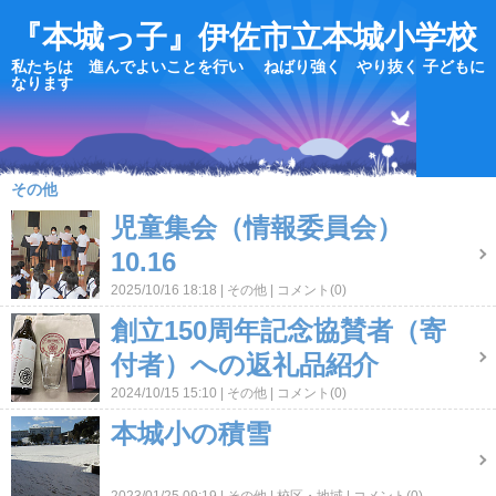
『本城っ子』伊佐市立本城小学校
私たちは 進んでよいことを行い ねばり強く やり抜く 子どもに
なります
その他
児童集会（情報委員会）
10.16
2025/10/16 18:18
その他
コメント(0)
創立150周年記念協賛者（寄
付者）への返礼品紹介
2024/10/15 15:10
その他
コメント(0)
本城小の積雪