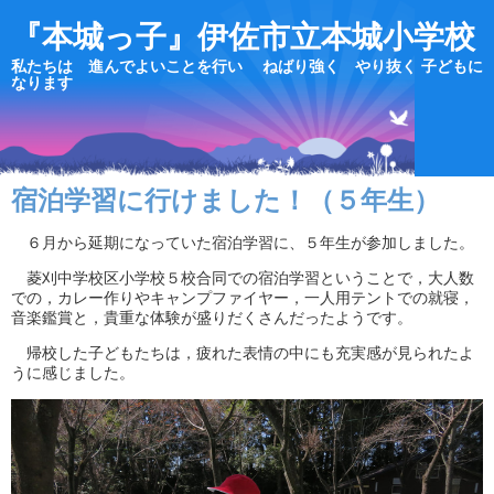
『本城っ子』伊佐市立本城小学校
私たちは 進んでよいことを行い ねばり強く やり抜く 子どもに
なります
宿泊学習に行けました！（５年生）
６月から延期になっていた宿泊学習に、５年生が参加しました。
菱刈中学校区小学校５校合同での宿泊学習ということで，大人数
での，カレー作りやキャンプファイヤー，一人用テントでの就寝，
音楽鑑賞と，貴重な体験が盛りだくさんだったようです。
帰校した子どもたちは，疲れた表情の中にも充実感が見られたよ
うに感じました。