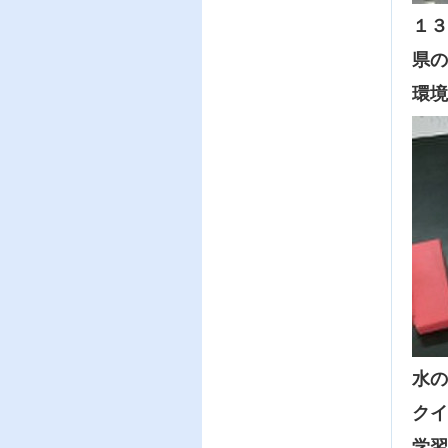
１３
県の
環境
水の
クイ
学習