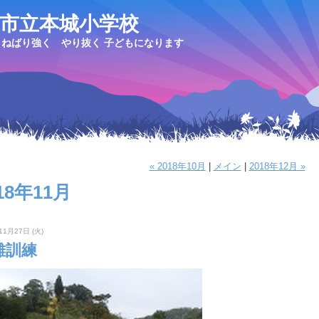
市立本城小学校
ねばり強く やり抜く 子どもになります
« 2018年10月
|
メイン
|
2018年12月 »
18年11月
11月27日 (火)
難訓練