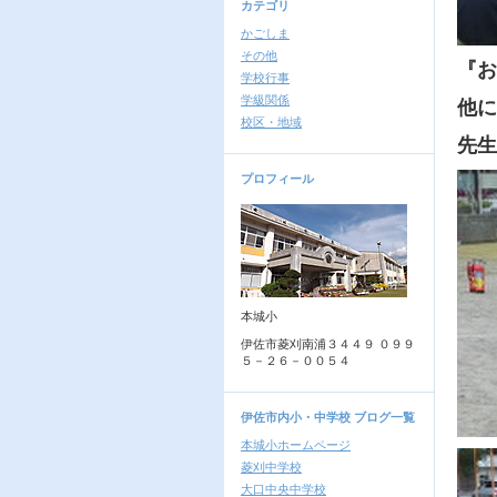
カテゴリ
かごしま
その他
『お
学校行事
学級関係
他に
校区・地域
先生
プロフィール
本城小
伊佐市菱刈南浦３４４９ ０９９
５－２６－００５４
伊佐市内小・中学校 ブログ一覧
本城小ホームページ
菱刈中学校
大口中央中学校