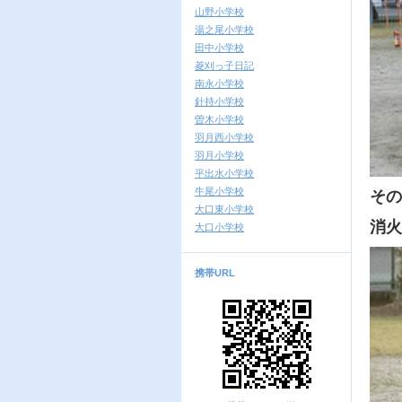
山野小学校
湯之尾小学校
田中小学校
菱刈っ子日記
南永小学校
針持小学校
曽木小学校
羽月西小学校
羽月小学校
平出水小学校
牛尾小学校
その
大口東小学校
消火
大口小学校
携帯URL