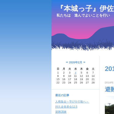
『本城っ子』伊佐
私たちは 進んでよいことを行い 
«
»
2026年2月
20
日
月
火
水
木
金
土
1
2
3
4
5
6
7
8
9
10
11
12
13
14
15
16
17
18
19
20
21
22
23
24
25
26
27
28
2018年
避
最近の記事
人権集会～学びを行動へ～
持久走発表会12.5
避難訓練