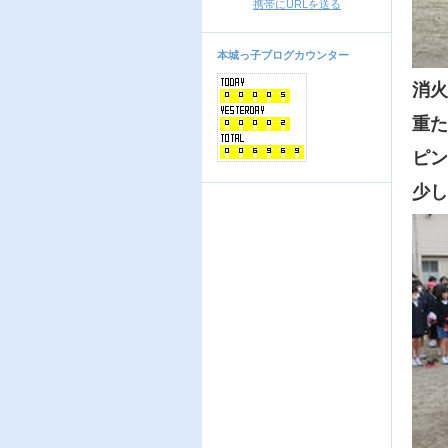
携帯にURLを送る
本城っ子ブログカウンター
消火
重た
ピン
少し