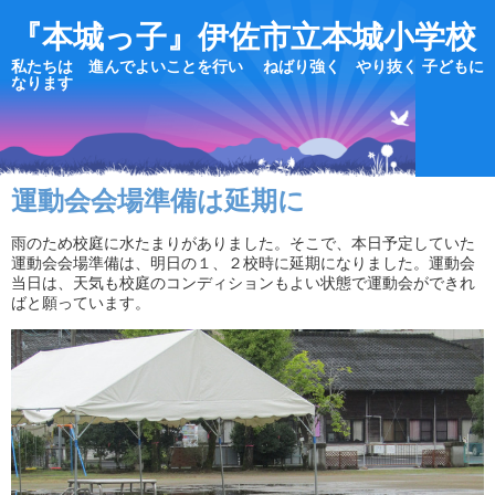
『本城っ子』伊佐市立本城小学校
私たちは 進んでよいことを行い ねばり強く やり抜く 子どもに
なります
運動会会場準備は延期に
雨のため校庭に水たまりがありました。そこで、本日予定していた
運動会会場準備は、明日の１、２校時に延期になりました。運動会
当日は、天気も校庭のコンディションもよい状態で運動会ができれ
ばと願っています。