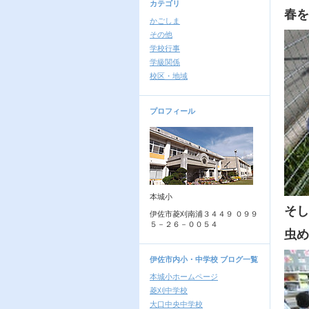
カテゴリ
春を
かごしま
その他
学校行事
学級関係
校区・地域
プロフィール
本城小
そし
伊佐市菱刈南浦３４４９ ０９９
５－２６－００５４
虫め
伊佐市内小・中学校 ブログ一覧
本城小ホームページ
菱刈中学校
大口中央中学校