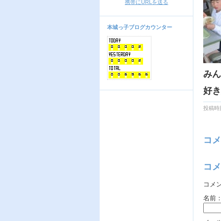
携帯にURLを送る
本城っ子ブログカウンター
みん
好き
投稿時刻
コメ
コメ
コメ
名前