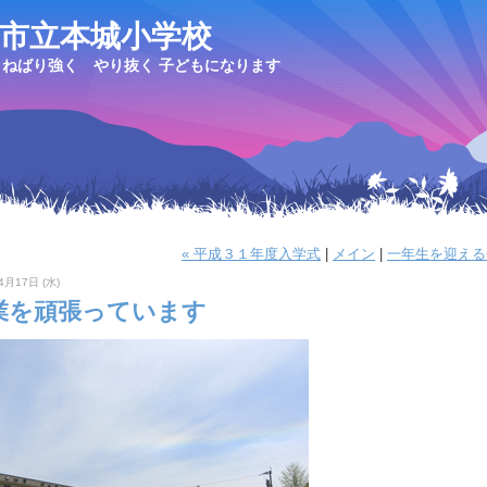
市立本城小学校
ねばり強く やり抜く 子どもになります
« 平成３１年度入学式
|
メイン
|
一年生を迎える会
4月17日 (水)
業を頑張っています