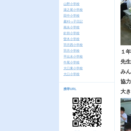
山野小学校
湯之尾小学校
田中小学校
菱刈っ子日記
南永小学校
針持小学校
曽木小学校
羽月西小学校
羽月小学校
１年
平出水小学校
先生
牛尾小学校
大口東小学校
みん
大口小学校
協力
携帯URL
大き