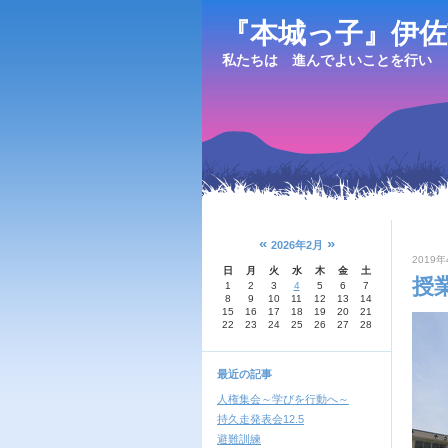
『本城っ子』伊佐
私たちは 進んでよいことを行い 
«
»
2026年2月
2019年
日
月
火
水
木
金
土
授
1
2
3
4
5
6
7
8
9
10
11
12
13
14
15
16
17
18
19
20
21
22
23
24
25
26
27
28
最近の記事
人権集会～学びを行動へ～
持久走発表会12.5
避難訓練