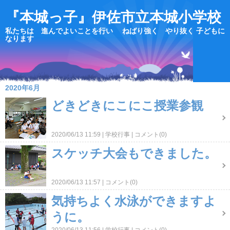
『本城っ子』伊佐市立本城小学校
私たちは 進んでよいことを行い ねばり強く やり抜く 子どもに
なります
2020年6月
どきどきにこにこ授業参観
2020/06/13 11:59
学校行事
コメント(0)
スケッチ大会もできました。
2020/06/13 11:57
コメント(0)
気持ちよく水泳ができますよ
うに。