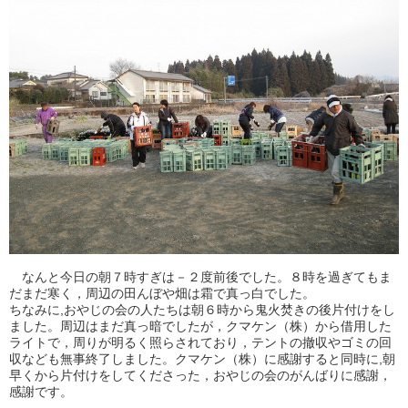
なんと今日の朝７時すぎは－２度前後でした。８時を過ぎてもま
だまだ寒く，周辺の田んぼや畑は霜で真っ白でした。
ちなみに,おやじの会の人たちは朝６時から鬼火焚きの後片付けをし
ました。周辺はまだ真っ暗でしたが，クマケン（株）から借用した
ライトで，周りが明るく照らされており，テントの撤収やゴミの回
収なども無事終了しました。クマケン（株）に感謝すると同時に,朝
早くから片付けをしてくださった，おやじの会のがんばりに感謝，
感謝です。