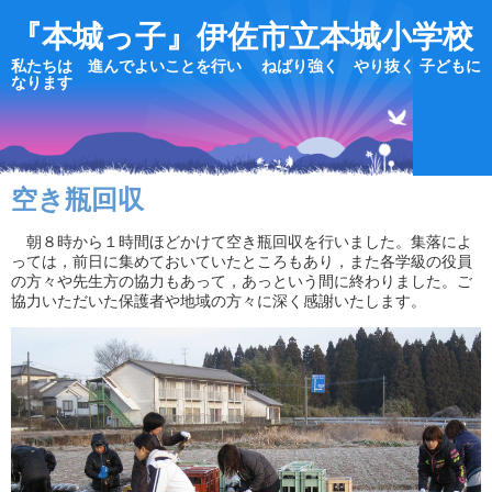
『本城っ子』伊佐市立本城小学校
私たちは 進んでよいことを行い ねばり強く やり抜く 子どもに
なります
空き瓶回収
朝８時から１時間ほどかけて空き瓶回収を行いました。集落によ
っては，前日に集めておいていたところもあり，また各学級の役員
の方々や先生方の協力もあって，あっという間に終わりました。ご
協力いただいた保護者や地域の方々に深く感謝いたします。