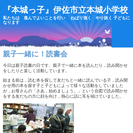
『本城っ子』伊佐市立本城小学校
私たちは 進んでよいことを行い ねばり強く やり抜く 子どもに
なります
親子一緒に！読書会
今日は親子読書の日です。親子で一緒に本を読んだり，読み聞かせ
をしたりと楽しく活動しています。
始まる前は，読む本を探して友だちと一緒に読んでいる子，読み聞
かせ用の本を探す子と子どもによって様々な活動をしていました
が，お母さんの「さあ，始めましょう。」という合図で読み聞かせ
をする友だちの方に顔を向け，熱心に話に耳を傾けていました。