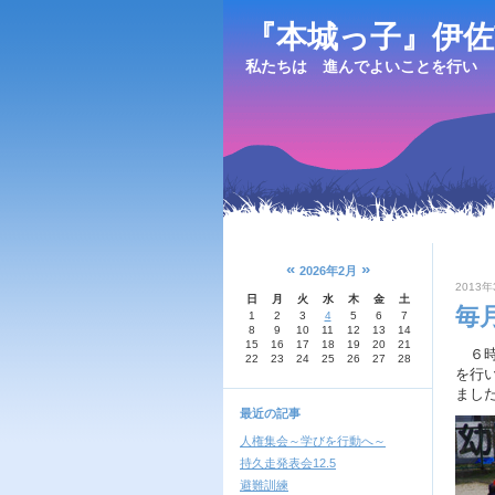
『本城っ子』伊佐
私たちは 進んでよいことを行い 
«
»
2026年2月
2013年
日
月
火
水
木
金
土
毎
1
2
3
4
5
6
7
8
9
10
11
12
13
14
15
16
17
18
19
20
21
６時
22
23
24
25
26
27
28
を行
まし
最近の記事
人権集会～学びを行動へ～
持久走発表会12.5
避難訓練