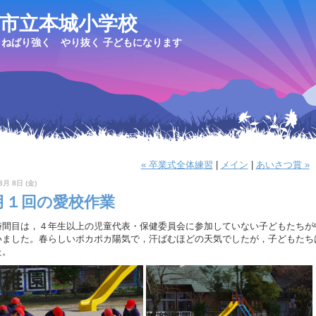
市立本城小学校
ねばり強く やり抜く 子どもになります
« 卒業式全体練習
|
メイン
|
あいさつ賞 »
3月 8日 (金)
月１回の愛校作業
間目は，４年生以上の児童代表・保健委員会に参加していない子どもたちが
いました。春らしいポカポカ陽気で，汗ばむほどの天気でしたが，子どもたち
た。