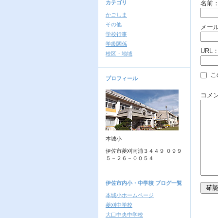
カテゴリ
名前
かごしま
その他
メー
学校行事
学級関係
URL
校区・地域
こ
プロフィール
コメ
本城小
伊佐市菱刈南浦３４４９ ０９９
５－２６－００５４
伊佐市内小・中学校 ブログ一覧
本城小ホームページ
菱刈中学校
大口中央中学校