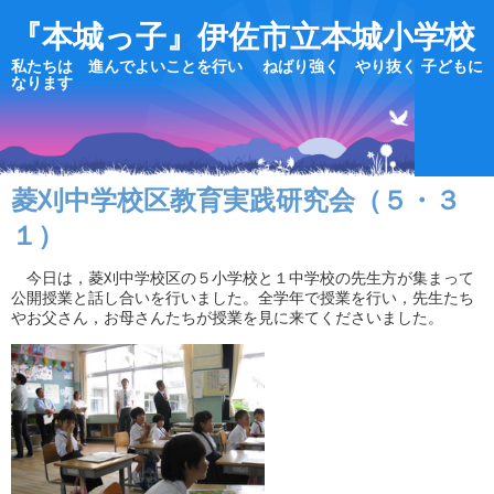
『本城っ子』伊佐市立本城小学校
私たちは 進んでよいことを行い ねばり強く やり抜く 子どもに
なります
菱刈中学校区教育実践研究会（５・３
１）
今日は，菱刈中学校区の５小学校と１中学校の先生方が集まって
公開授業と話し合いを行いました。全学年で授業を行い，先生たち
やお父さん，お母さんたちが授業を見に来てくださいました。