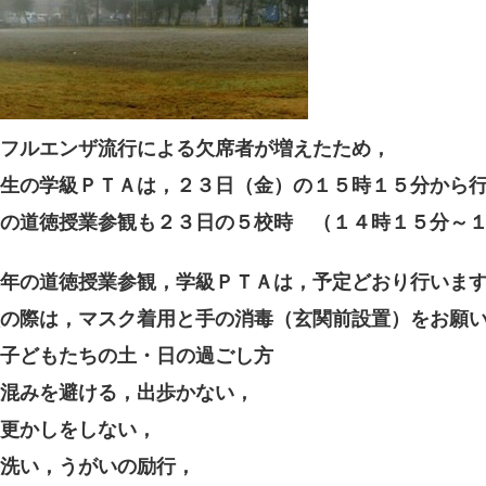
フルエンザ流行による欠席者が増えたため，
生の学級ＰＴＡは，２３日（金）の１５時１５分から
の道徳授業参観も２３日の５校時
（１４時１５分～１
年の道徳授業参観，学級ＰＴＡは，予定どおり行いま
の際は，マスク着用と手の消毒（玄関前設置）をお願
子どもたちの土・日の過ごし方
混みを避ける，出歩かない，
更かしをし
ない，
洗い，うがいの励行，