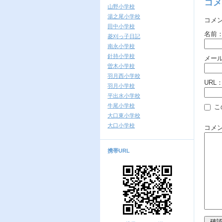
コメ
山野小学校
湯之尾小学校
コメ
田中小学校
名前
菱刈っ子日記
南永小学校
針持小学校
メー
曽木小学校
羽月西小学校
URL
羽月小学校
平出水小学校
牛尾小学校
こ
大口東小学校
大口小学校
コメ
携帯URL