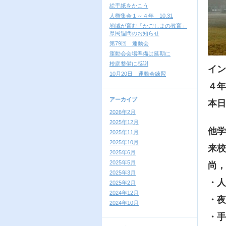
絵手紙をかこう
人権集会１～４年 10.31
地域が育む「かごしまの教育」
県民週間のお知らせ
第79回 運動会
運動会会場準備は延期に
校庭整備に感謝
イン
10月20日 運動会練習
４年
アーカイブ
本日
2026年2月
2025年12月
他学
2025年11月
2025年10月
来校
2025年6月
2025年5月
尚，
2025年3月
・人
2025年2月
2024年12月
・夜
2024年10月
・手