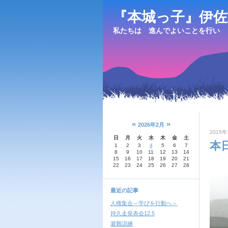
『本城っ子』伊佐
私たちは 進んでよいことを行い 
«
»
2026年2月
2015年
日
月
火
水
木
金
土
本
1
2
3
4
5
6
7
8
9
10
11
12
13
14
15
16
17
18
19
20
21
22
23
24
25
26
27
28
最近の記事
人権集会～学びを行動へ～
持久走発表会12.5
避難訓練