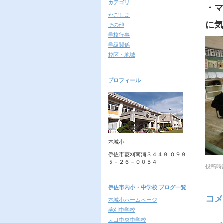
カテゴリ
・マ
かごしま
に気
その他
学校行事
学級関係
校区・地域
プロフィール
本城小
伊佐市菱刈南浦３４４９ ０９９
５－２６－００５４
投稿時刻
伊佐市内小・中学校 ブログ一覧
コメ
本城小ホームページ
菱刈中学校
大口中央中学校