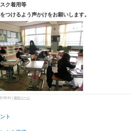
スク着用等
をつけるよう声かけをお願いし
ま
す。
 09:41
|
個別ページ
ント