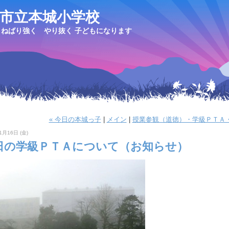
市立本城小学校
ねばり強く やり抜く 子どもになります
« 今日の本城っ子
|
メイン
|
授業参観（道徳）・学級ＰＴＡ・
1月16日 (金)
日の学級ＰＴＡについて（お知らせ）