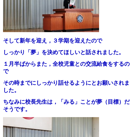
そして新年を迎え，３学期を迎えたので
しっかり「夢」を
決めてほしいと話されました。
１月半ばからまた，全校児童との交流給食をするの
で
その時までにしっかり話せるようにとお願いされま
した。
ちなみに校長先生は，「みる」ことが夢（目標）だ
そうです。