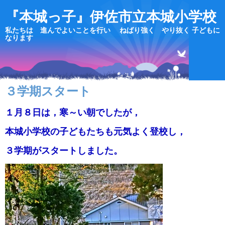
『本城っ子』伊佐市立本城小学校
私たちは 進んでよいことを行い ねばり強く やり抜く 子どもに
なります
３学期スタート
１月８日は，寒～い朝でしたが，
本城小学校の子どもたちも元気よく登校し，
３学期がスタートしました。