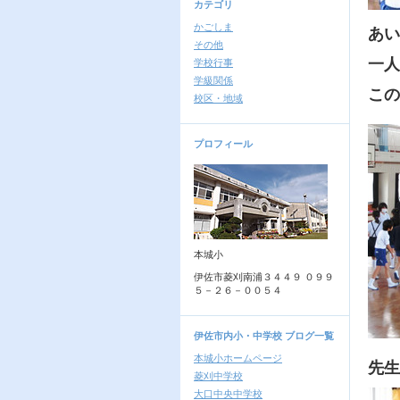
カテゴリ
かごしま
あい
その他
一人
学校行事
学級関係
この
校区・地域
プロフィール
本城小
伊佐市菱刈南浦３４４９ ０９９
５－２６－００５４
伊佐市内小・中学校 ブログ一覧
本城小ホームページ
先生
菱刈中学校
大口中央中学校