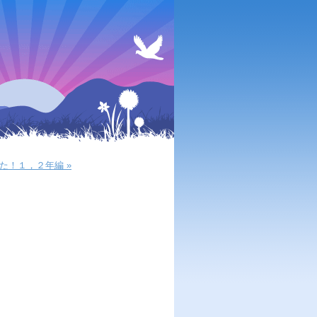
た！１，２年編 »