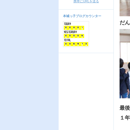
携帯にURLを送る
本城っ子ブログカウンター
だん
最後
１年