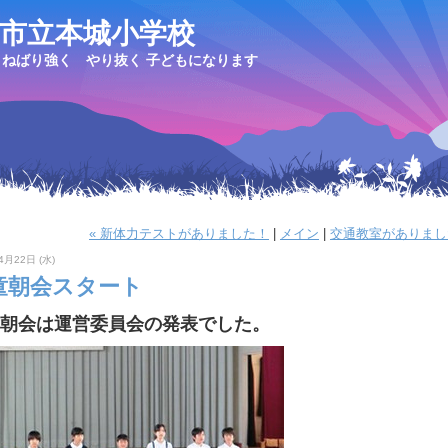
市立本城小学校
ねばり強く やり抜く 子どもになります
« 新体力テストがありました！
|
メイン
|
交通教室がありまし
4月22日 (水)
童朝会スタート
朝会は運営委員会の発表でした。