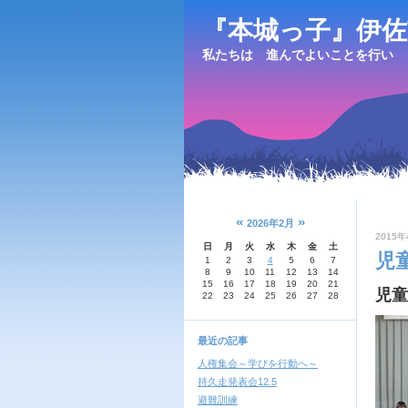
『本城っ子』伊佐
私たちは 進んでよいことを行い 
«
»
2026年2月
2015年
日
月
火
水
木
金
土
児
1
2
3
4
5
6
7
8
9
10
11
12
13
14
15
16
17
18
19
20
21
児童
22
23
24
25
26
27
28
最近の記事
人権集会～学びを行動へ～
持久走発表会12.5
避難訓練