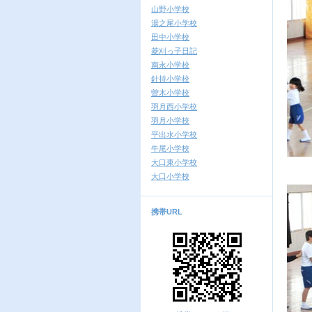
山野小学校
湯之尾小学校
田中小学校
菱刈っ子日記
南永小学校
針持小学校
曽木小学校
羽月西小学校
羽月小学校
平出水小学校
牛尾小学校
大口東小学校
大口小学校
携帯URL