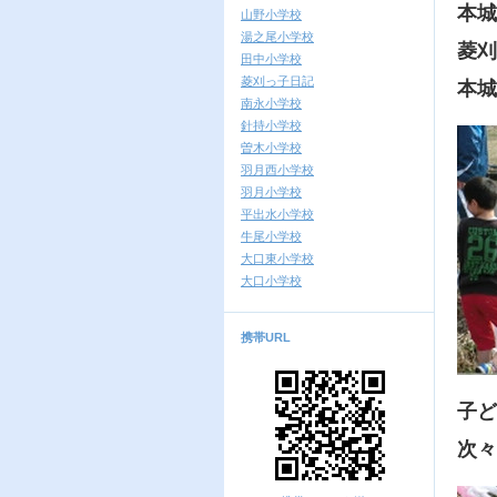
本城
山野小学校
湯之尾小学校
菱刈
田中小学校
菱刈っ子日記
本城
南永小学校
針持小学校
曽木小学校
羽月西小学校
羽月小学校
平出水小学校
牛尾小学校
大口東小学校
大口小学校
携帯URL
子ど
次々