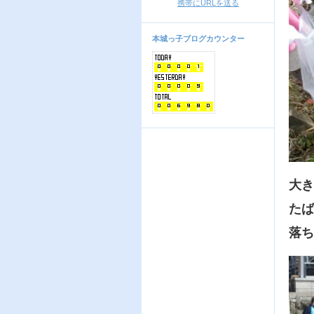
携帯にURLを送る
本城っ子ブログカウンター
大き
たば
落ち