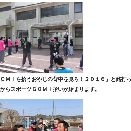
ＯＭＩを拾うおやじの背中を見ろ！２０１６」と銘打
からスポーツＧＯＭＩ拾いが始まります。