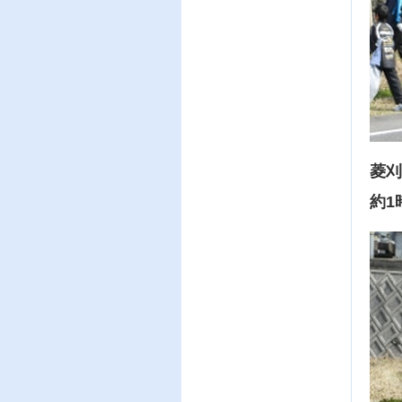
菱刈
約1