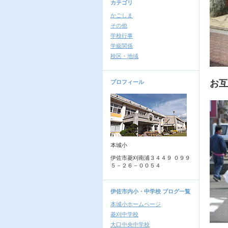
カテゴリ
かごしま
その他
学校行事
学級関係
校区・地域
お互
プロフィール
本城小
伊佐市菱刈南浦３４４９ ０９９
５－２６－００５４
伊佐市内小・中学校 ブログ一覧
本城小ホームページ
菱刈中学校
大口中央中学校