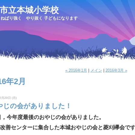
市立本城小学校
ねばり強く やり抜く 子どもになります
« 2016年1月
|
メイン
|
2016年3月 »
16年2月
2月29日 (月)
やじの会がありました！
日，今年度最後のおやじの会がありました。
改善センターに集合した本城おやじの会と菱刈欅会で