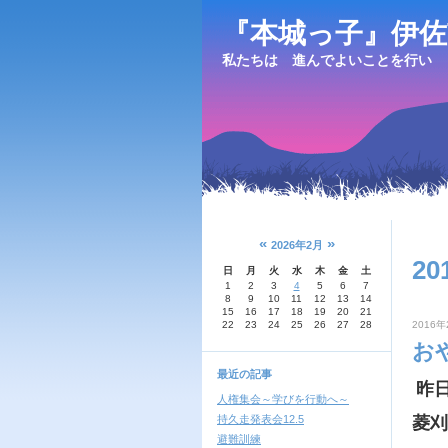
『本城っ子』伊佐
私たちは 進んでよいことを行い 
«
»
2026年2月
20
日
月
火
水
木
金
土
1
2
3
4
5
6
7
8
9
10
11
12
13
14
15
16
17
18
19
20
21
22
23
24
25
26
27
28
2016年
お
最近の記事
昨
人権集会～学びを行動へ～
持久走発表会12.5
菱刈
避難訓練