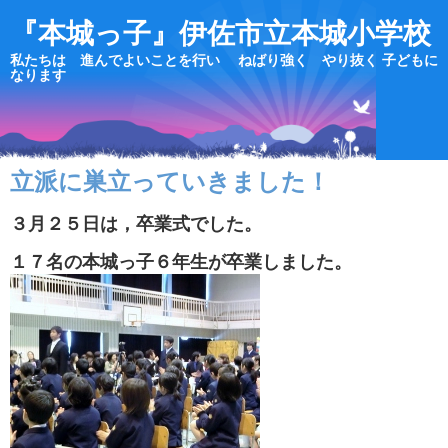
『本城っ子』伊佐市立本城小学校
私たちは 進んでよいことを行い ねばり強く やり抜く 子どもに
なります
立派に巣立っていきました！
３月２５日は，卒業式でした。
１７名の本城っ子６年生が卒業しました。