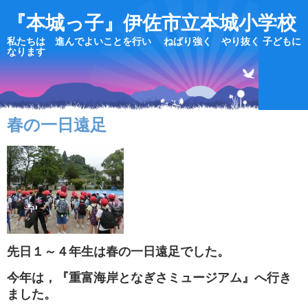
『本城っ子』伊佐市立本城小学校
私たちは 進んでよいことを行い ねばり強く やり抜く 子どもに
なります
春の一日遠足
先日１～４年生は春の一日遠足でした。
今年は，『重富海岸となぎさミュージアム』へ行き
ました。