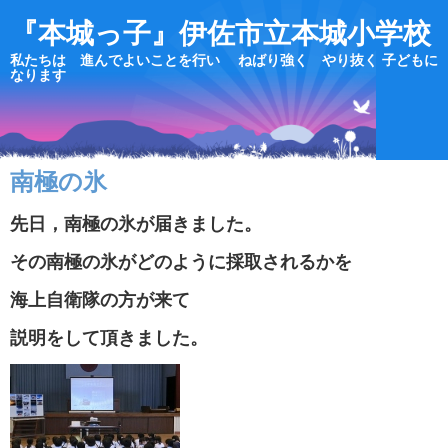
『本城っ子』伊佐市立本城小学校
私たちは 進んでよいことを行い ねばり強く やり抜く 子どもに
なります
南極の氷
先日，南極の氷が届きました。
その南極の氷がどのように採取されるかを
海上自衛隊の方が来て
説明をして頂きました。