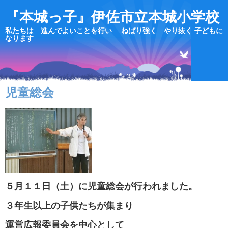
『本城っ子』伊佐市立本城小学校
私たちは 進んでよいことを行い ねばり強く やり抜く 子どもに
なります
児童総会
５月１１日（土）に児童総会が行われました。
３年生以上の子供たちが集まり
運営広報委員会を中心として