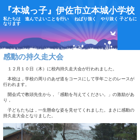
『本城っ子』伊佐市立本城小学校
私たちは 進んでよいことを行い ねばり強く やり抜く 子どもに
なります
感動の持久走大会
１２月１０日（木）に校内持久走大会が行われました。
本校は，学校の周りのあぜ道をコースにして学年ごとのレースが
行われます。
開会式で教頭先生から，「感動を与えてください。」の激励があ
り，
子どもたちは，一生懸命な姿を見せてくれました。まさに感動の
持久走大会となりました。