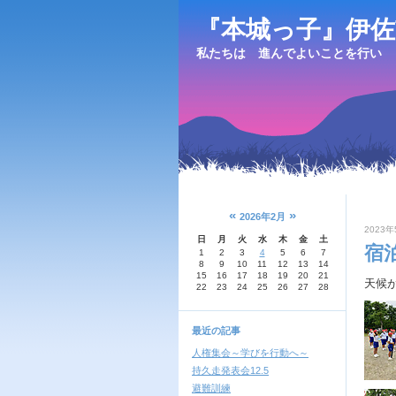
『本城っ子』伊佐
私たちは 進んでよいことを行い 
«
»
2026年2月
2023年
日
月
火
水
木
金
土
宿
1
2
3
4
5
6
7
8
9
10
11
12
13
14
15
16
17
18
19
20
21
天候
22
23
24
25
26
27
28
最近の記事
人権集会～学びを行動へ～
持久走発表会12.5
避難訓練