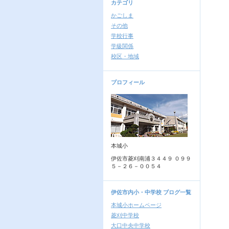
カテゴリ
かごしま
その他
学校行事
学級関係
校区・地域
プロフィール
本城小
伊佐市菱刈南浦３４４９ ０９９
５－２６－００５４
伊佐市内小・中学校 ブログ一覧
本城小ホームページ
菱刈中学校
大口中央中学校