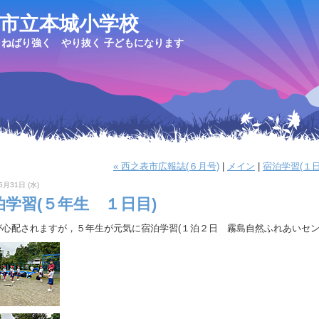
市立本城小学校
ねばり強く やり抜く 子どもになります
« 西之表市広報誌(６月号)
|
メイン
|
宿泊学習(１日
5月31日 (水)
泊学習(５年生 １日目)
が心配されますが，５年生が元気に宿泊学習(１泊２日 霧島自然ふれあいセン