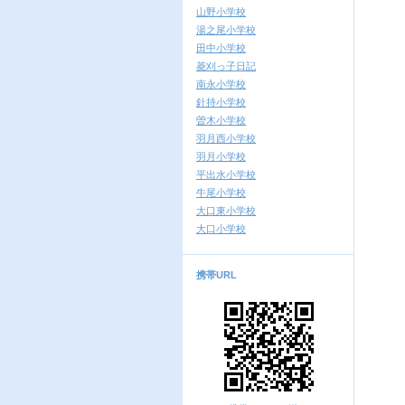
山野小学校
湯之尾小学校
田中小学校
菱刈っ子日記
南永小学校
針持小学校
曽木小学校
羽月西小学校
羽月小学校
平出水小学校
牛尾小学校
大口東小学校
大口小学校
携帯URL