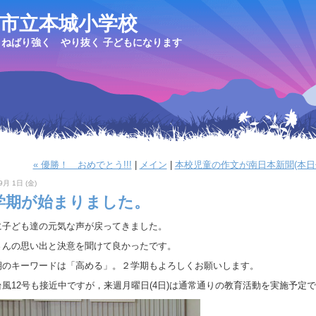
市立本城小学校
ねばり強く やり抜く 子どもになります
« 優勝！ おめでとう!!!
|
メイン
|
本校児童の作文が南日本新聞(本日
9月 1日 (金)
学期が始まりました。
に子ども達の元気な声が戻ってきました。
さんの思い出と決意を聞けて良かったです。
期のキーワードは「高める」。２学期もよろしくお願いします。
台風12号も接近中ですが，来週月曜日(4日)は通常通りの教育活動を実施予定