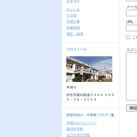
カテゴリ
メー
かごしま
その他
学校行事
URL
学級関係
校区・地域
こ
プロフィール
コメ
本城小
伊佐市菱刈南浦３４４９ ０９９
５－２６－００５４
伊佐市内小・中学校 ブログ一覧
本城小ホームページ
菱刈中学校
大口中央中学校