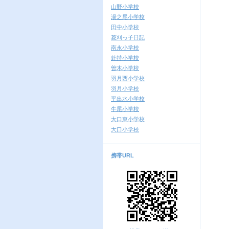
山野小学校
湯之尾小学校
田中小学校
菱刈っ子日記
南永小学校
針持小学校
曽木小学校
羽月西小学校
羽月小学校
平出水小学校
牛尾小学校
大口東小学校
大口小学校
携帯URL