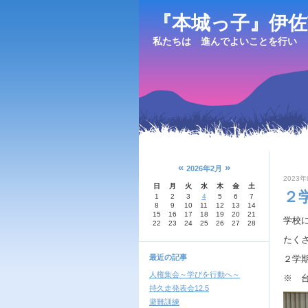
『本城っ子』伊佐
私たちは 進んでよいことを行い 
«
»
2026年2月
2023年
日
月
火
水
木
金
土
２
1
2
3
4
5
6
7
8
9
10
11
12
13
14
15
16
17
18
19
20
21
学校
22
23
24
25
26
27
28
たく
最近の記事
２学
人権集会～学びを行動へ～
※ 
持久走発表会12.5
避難訓練