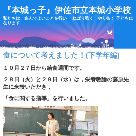
『本城っ子』伊佐市立本城小学校
私たちは 進んでよいことを行い ねばり強く やり抜く 子どもに
なります
食について考えました！(下学年編)
１０月２７日から給食週間です。
２８日（火）と２９日（水）は，栄養教諭の藤原先
生に来校いただき，
「食に関する指導」を行いました。