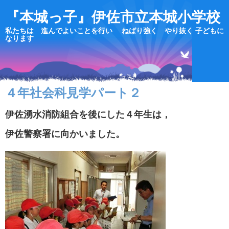
『本城っ子』伊佐市立本城小学校
私たちは 進んでよいことを行い ねばり強く やり抜く 子どもに
なります
４年社会科見学パート２
伊佐湧水消防組合を後にした４年生は，
伊佐警察署に向かいました。