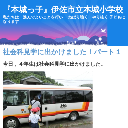
『本城っ子』伊佐市立本城小学校
私たちは 進んでよいことを行い ねばり強く やり抜く 子どもに
なります
社会科見学に出かけました！パート１
今日，４年生は社会科見学に出かけました。