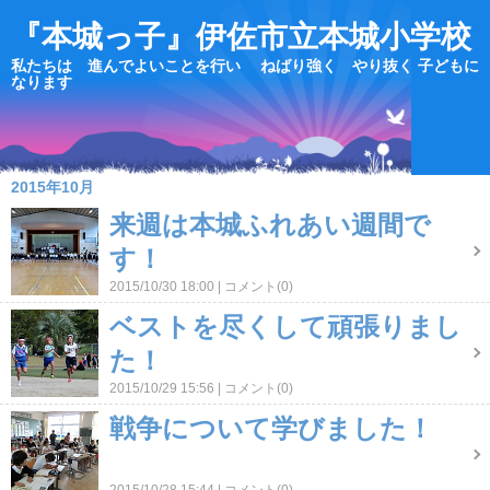
『本城っ子』伊佐市立本城小学校
私たちは 進んでよいことを行い ねばり強く やり抜く 子どもに
なります
2015年10月
来週は本城ふれあい週間で
す！
2015/10/30 18:00
コメント(0)
ベストを尽くして頑張りまし
た！
2015/10/29 15:56
コメント(0)
戦争について学びました！