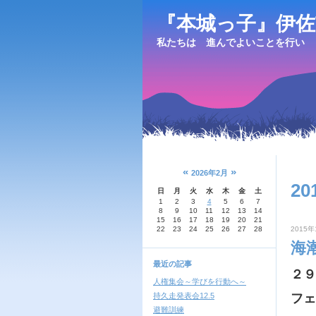
『本城っ子』伊佐
私たちは 進んでよいことを行い 
«
»
2026年2月
20
日
月
火
水
木
金
土
1
2
3
4
5
6
7
8
9
10
11
12
13
14
15
16
17
18
19
20
21
22
23
24
25
26
27
28
2015年
海
最近の記事
２９
人権集会～学びを行動へ～
持久走発表会12.5
フェ
避難訓練