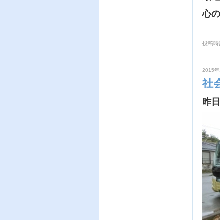
心の
投稿時刻
2015年
社
昨日